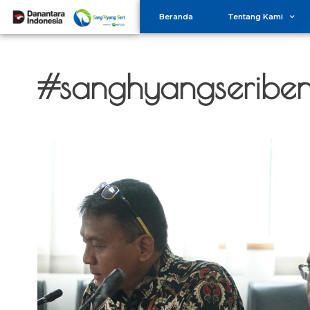
Beranda
Tentang Kami
#sanghyangseriben