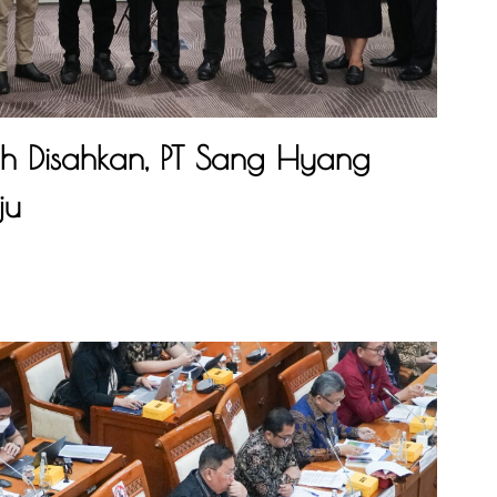
h Disahkan, PT Sang Hyang
ju