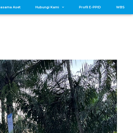
jasama Aset
Hubungi Kami
Profil E-PPID
WBS