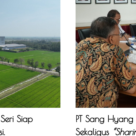
eri Siap
PT Sang Hyang 
i.
Sekaligus
“Shari