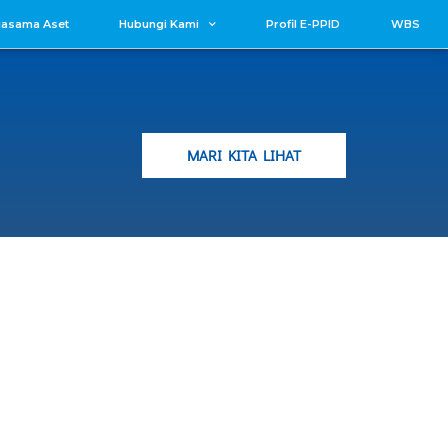
jasama Aset
Hubungi Kami
Profil E-PPID
WBS
MARI KITA LIHAT