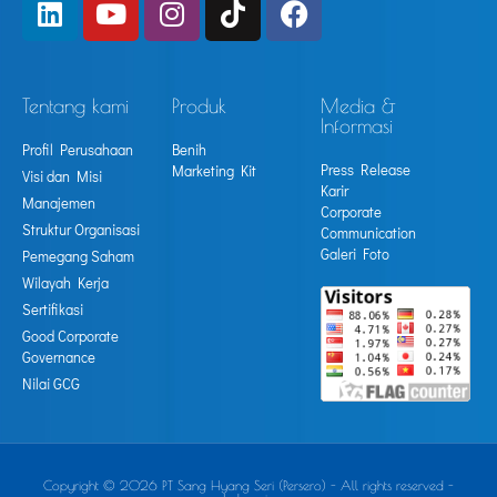
Tentang kami
Produk
Media &
Informasi
Profil Perusahaan
Benih
Press Release
Marketing Kit
Visi dan Misi
Karir
Manajemen
Corporate
Struktur Organisasi
Communication
Galeri Foto
Pemegang Saham
Wilayah Kerja
Sertifikasi
Good Corporate
Governance
Nilai GCG
Copyright © 2026 PT Sang Hyang Seri (Persero) - All rights reserved -