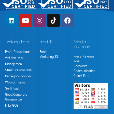
Tentang kami
Produk
Media &
Informasi
Profil Perusahaan
Benih
Press Release
Marketing Kit
Visi dan Misi
Karir
Manajemen
Corporate
Struktur Organisasi
Communication
Galeri Foto
Pemegang Saham
Wilayah Kerja
Sertifikasi
Good Corporate
Governance
Nilai GCG