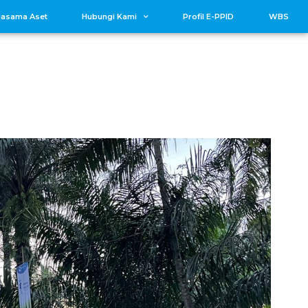
jasama Aset
Hubungi Kami
Profil E-PPID
WBS