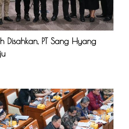
h Disahkan, PT Sang Hyang
ju