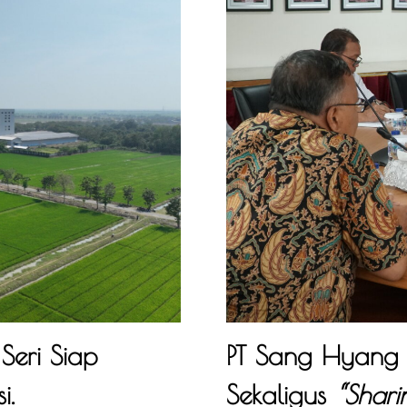
eri Siap
PT Sang Hyang 
i.
Sekaligus
“Shari