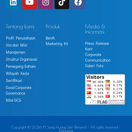
Tentang kami
Produk
Media &
Informasi
Profil Perusahaan
Benih
Press Release
Marketing Kit
Visi dan Misi
Karir
Manajemen
Corporate
Struktur Organisasi
Communication
Galeri Foto
Pemegang Saham
Wilayah Kerja
Sertifikasi
Good Corporate
Governance
Nilai GCG
Copyright © 2026 PT Sang Hyang Seri (Persero) - All rights reserved -
Indonesia