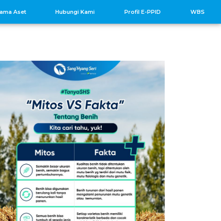
sama Aset
Hubungi Kami
Profil E-PPID
WBS