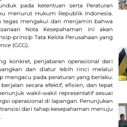
unduk pada ketentuan serta Peraturan
ku menurut Hukum Republik Indonesia.
gan tegas mengakui dan menjamin bahwa
aksanaan Nota Kesepahaman ini akan
nsip-prinsip Tata Kelola Perusahaan yang
ance
(GCG).
ng konkret, penjabaran operasional dari
angkan dan diatur lebih rinci melalui
ap mengacu pada peraturan yang berlaku.
erjalan secara efektif, efisien, dan tepat
enunjuk wakil-wakil representatif sesuai
ngsi operasional di lapangan. Penunjukan
transisi dari tahap kesepahaman menuju
.