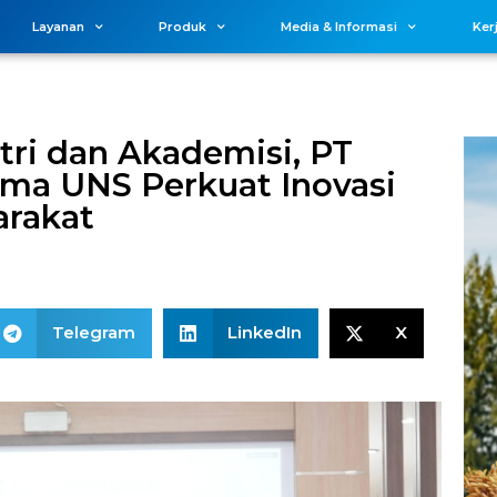
Layanan
Produk
Media & Informasi
Ker
stri dan Akademisi, PT
ama UNS Perkuat Inovasi
arakat
Telegram
LinkedIn
X