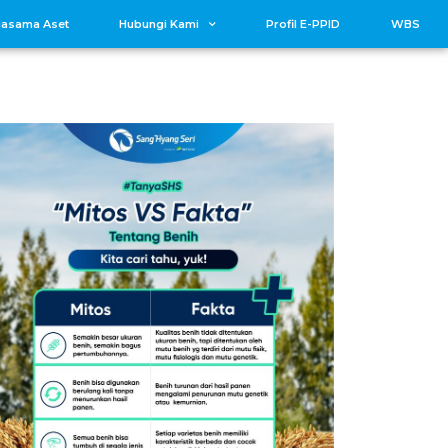
jasama Aset
Hubungi Kami
Profil E-PPID
WBS