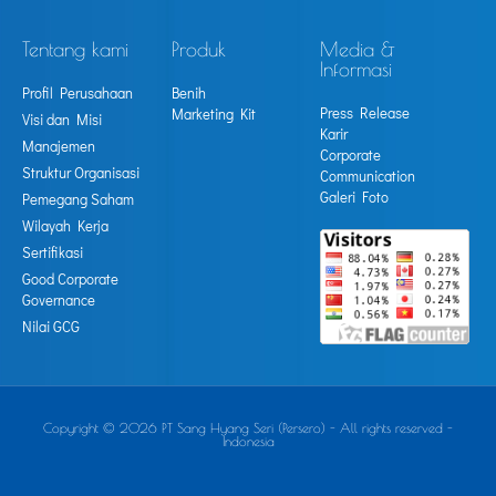
Tentang kami
Produk
Media &
Informasi
Profil Perusahaan
Benih
Press Release
Marketing Kit
Visi dan Misi
Karir
Manajemen
Corporate
Struktur Organisasi
Communication
Galeri Foto
Pemegang Saham
Wilayah Kerja
Sertifikasi
Good Corporate
Governance
Nilai GCG
Copyright © 2026 PT Sang Hyang Seri (Persero) - All rights reserved -
Indonesia