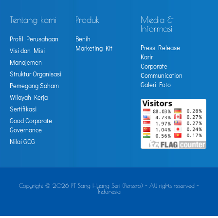
Tentang kami
Produk
Media &
Informasi
Profil Perusahaan
Benih
Press Release
Marketing Kit
Visi dan Misi
Karir
Manajemen
Corporate
Struktur Organisasi
Communication
Galeri Foto
Pemegang Saham
Wilayah Kerja
Sertifikasi
Good Corporate
Governance
Nilai GCG
Copyright © 2026 PT Sang Hyang Seri (Persero) - All rights reserved -
Indonesia