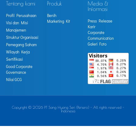
Tentang kami
Produk
Media &
Informasi
Profil Perusahaan
Benih
Press Release
Marketing Kit
Visi dan Misi
Karir
Manajemen
Corporate
Struktur Organisasi
Communication
Galeri Foto
Pemegang Saham
Wilayah Kerja
Sertifikasi
Good Corporate
Governance
Nilai GCG
Copyright © 2026 PT Sang Hyang Seri (Persero) - All rights reserved -
Indonesia