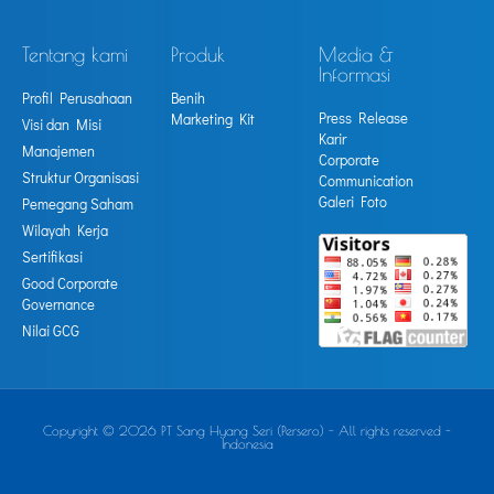
Tentang kami
Produk
Media &
Informasi
Profil Perusahaan
Benih
Press Release
Marketing Kit
Visi dan Misi
Karir
Manajemen
Corporate
Struktur Organisasi
Communication
Galeri Foto
Pemegang Saham
Wilayah Kerja
Sertifikasi
Good Corporate
Governance
Nilai GCG
Copyright © 2026 PT Sang Hyang Seri (Persero) - All rights reserved -
Indonesia