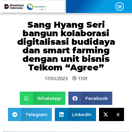
Sang Hyang Seri
bangun kolaborasi
digitalisasi budidaya
dan smart farming
dengan unit bisnis
Telkom “Agree”
17/03/2023
17:01
WhatsApp
Facebook
Telegram
LinkedIn
X