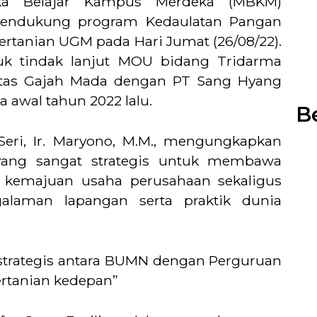
eka Belajar Kampus Merdeka (MBKM)
mendukung program Kedaulatan Pangan
ertanian UGM pada Hari Jumat (26/08/22).
uk tindak lanjut MOU bidang Tridarma
sitas Gajah Mada dengan PT Sang Hyang
a awal tahun 2022 lalu.
Be
eri, Ir. Maryono, M.M., mengungkapkan
yang sangat strategis untuk membawa
i kemajuan usaha perusahaan sekaligus
alaman lapangan serta praktik dunia
strategis antara BUMN dengan Perguruan
rtanian kedepan”