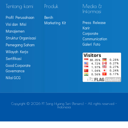
Tentang kami
Produk
Media &
Informasi
Profil Perusahaan
Benih
Press Release
Marketing Kit
Visi dan Misi
Karir
Manajemen
Corporate
Struktur Organisasi
Communication
Galeri Foto
Pemegang Saham
Wilayah Kerja
Sertifikasi
Good Corporate
Governance
Nilai GCG
Copyright © 2026 PT Sang Hyang Seri (Persero) - All rights reserved -
Indonesia