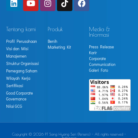
Tentang kami
Produk
Media &
Informasi
Profil Perusahaan
Benih
Press Release
Marketing Kit
Visi dan Misi
Karir
Manajemen
Corporate
Struktur Organisasi
Communication
Galeri Foto
Pemegang Saham
Wilayah Kerja
Sertifikasi
Good Corporate
Governance
Nilai GCG
Copyright © 2026 PT Sang Hyang Seri (Persero) - All rights reserved -
Indonesia