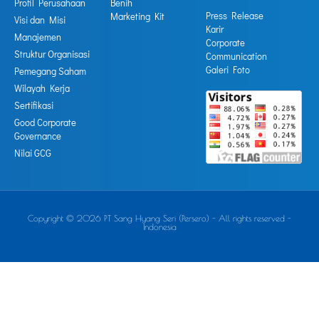
Profil Perusahaan
Benih
Press Release
Marketing Kit
Visi dan Misi
Karir
Manajemen
Corporate
Struktur Organisasi
Communication
Galeri Foto
Pemegang Saham
Wilayah Kerja
Sertifikasi
Good Corporate
Governance
Nilai GCG
Copyright © 2026 PT Sang Hyang Seri (Persero) - All rights reserved -
Indonesia