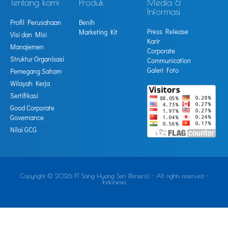
Tentang kami
Produk
Media &
Informasi
Profil Perusahaan
Benih
Press Release
Marketing Kit
Visi dan Misi
Karir
Manajemen
Corporate
Struktur Organisasi
Communication
Galeri Foto
Pemegang Saham
Wilayah Kerja
Sertifikasi
Good Corporate
Governance
Nilai GCG
Copyright © 2026 PT Sang Hyang Seri (Persero) - All rights reserved -
Indonesia