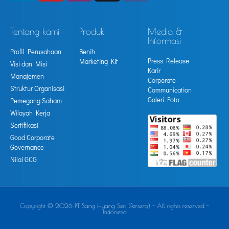
Tentang kami
Produk
Media &
Informasi
Profil Perusahaan
Benih
Press Release
Marketing Kit
Visi dan Misi
Karir
Manajemen
Corporate
Struktur Organisasi
Communication
Galeri Foto
Pemegang Saham
Wilayah Kerja
Sertifikasi
Good Corporate
Governance
Nilai GCG
Copyright © 2026 PT Sang Hyang Seri (Persero) - All rights reserved -
Indonesia