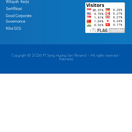
Wilayah Kerja
Sertifikasi
Good Corporate
Governance
Nilai GCG
Copyright © 2026 PT Sang Hyang Seri (Persero) - All rights reserved -
Indonesia