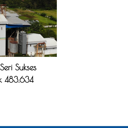
eri Sukses
k 483.634