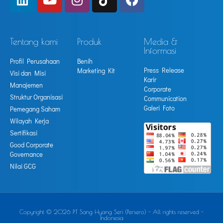
Tentang kami
Produk
Media &
Informasi
Profil Perusahaan
Benih
Press Release
Marketing Kit
Visi dan Misi
Karir
Manajemen
Corporate
Struktur Organisasi
Communication
Galeri Foto
Pemegang Saham
Wilayah Kerja
Sertifikasi
Good Corporate
Governance
Nilai GCG
Copyright © 2026 PT Sang Hyang Seri (Persero) - All rights reserved -
Indonesia