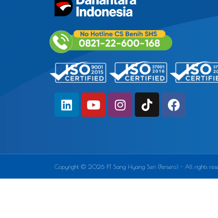
Copyright © 2026 PT Sang Hyang Seri (Persero) - All rights rese