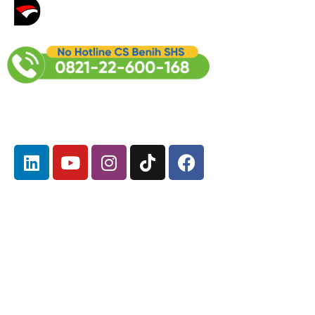
Tentang kami
Produk
Media &
Informasi
Profil Perusahaan
Benih
Press Release
Marketing Kit
Visi dan Misi
Karir
Manajemen
Corporate
Struktur Organisasi
Communication
Galeri Foto